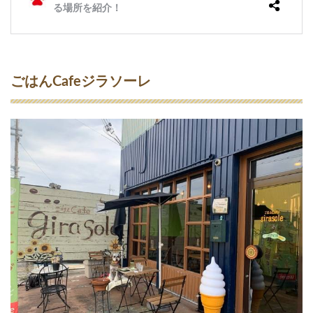
珈
琲
1.16
野
の
ごはんCafeジラソーレ
花
（
の
の
は
な
）
1.17
フ
ァ
ブ
リ
コ
1.18
リ
ト