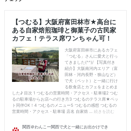
の
へ
の
）
1.13
豆
小
屋
1.14
古
民
家
カ
フ
ェ
福
智
庵
1.15
黒
川