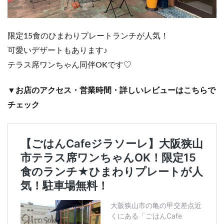
ル
ア
イ
ラ
限定15食のひまわりプレートランチが人気！
ン
可愛いデザートもあります♪
ド
テラス席ワンちゃん同伴OKです♡
▼お店のアクセス・営業時間・詳しいレビューはこちらで
チェック