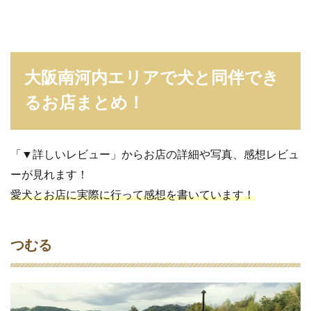
ー
デ
ン
カ
フ
ェ
大阪南河内エリアで犬と同伴でき
レ
モ
るお店まとめ！
ン
1.9
ア
「▼詳しいレビュー」からお店の詳細や写真、感想レビュ
ー
ーが見れます！
ラ
キ
愛犬とお店に実際に行って感想を書いています！
ッ
チ
ン
つむる
1.10
ラ
イ
オ
ン