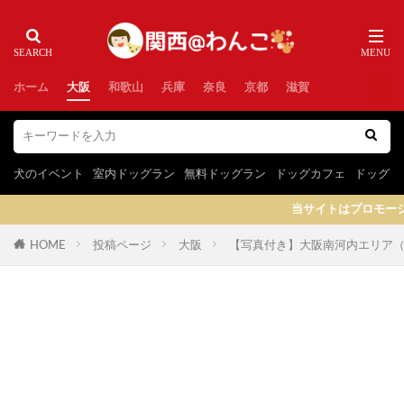
ホーム
大阪
和歌山
兵庫
奈良
京都
滋賀
犬のイベント
室内ドッグラン
無料ドッグラン
ドッグカフェ
ドッグラ
当サイトはプロモーションを含みます
HOME
投稿ページ
大阪
【写真付き】大阪南河内エリア（