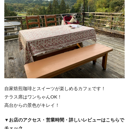
ガ
ー
デ
ン
1.11
焼
肉
寄
つ
場
（
よ
つ
ば
）
自家焙煎珈琲とスイーツが楽しめるカフェです！
1.12
テラス席はワンちゃんOK！
音
高台からの景色がキレイ！
カ
フ
ェ
▼お店のアクセス・営業時間・詳しいレビューはこちらで
（
へ
チェック