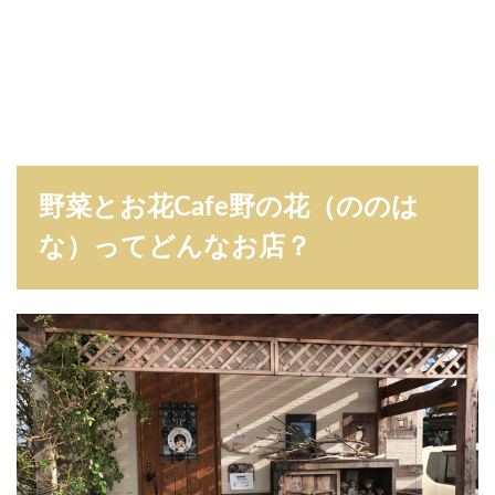
野菜とお花Cafe野の花（ののは
な）ってどんなお店？