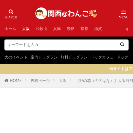
ホーム
大阪
和歌山
兵庫
奈良
京都
滋賀
犬のイベント
室内ドッグラン
無料ドッグラン
ドッグカフェ
ドッグラ
当サイトはプロモーションを含みます
HOME
投稿ページ
大阪
【野の花（ののはな）】大阪府河