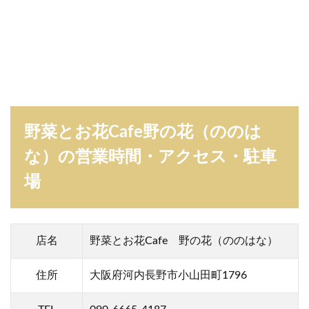
花
C
a
f
e
野
の
花
（
の
野菜とお花Cafe野の花（ののは
の
な）の営業時間・アクセス・駐車
は
な
場
）
の
情
報
ま
店名
野菜とお花Cafe 野の花（ののはな）
と
め
住所
大阪府河内長野市小山田町1796