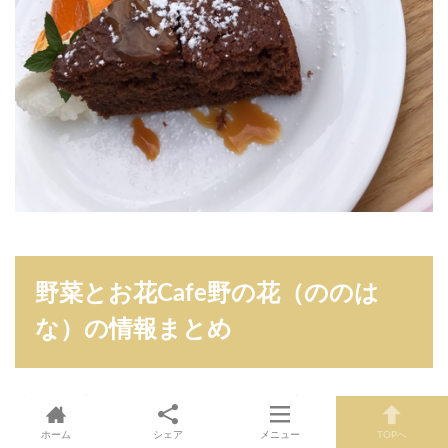
野菜とお花Cafe野の花（ののは
な）の情報まとめ
忙しい日常から離れてゆったりとした時間を過ごしたい。
そんな時に野の花（ののはな）さんに訪れて見て欲しいで
ホーム
シェア
メニュー
TOPへ