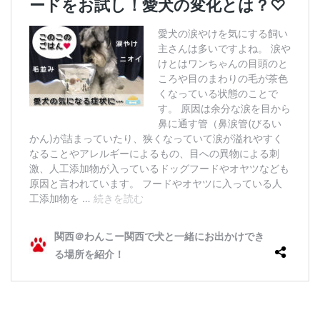
ド
工
房