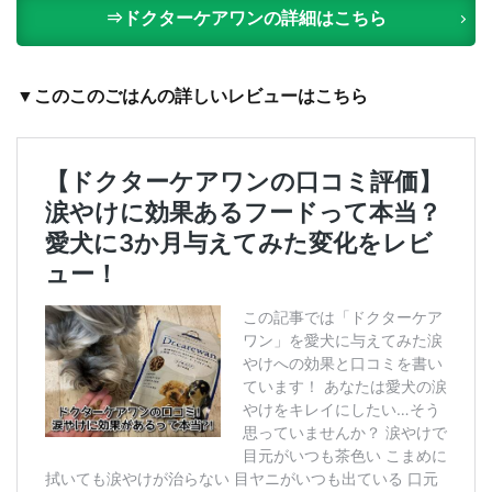
ヤ
⇒ドクターケアワンの詳細はこちら
ム
ヤ
ム
（
▼このこのごはんの詳しいレビューはこちら
y
u
m
y
u
m
y
u
m
！
）
5
ブ
ッ
チ
（
b
u