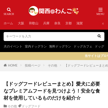
ホーム
大阪
和歌山
兵庫
奈良
京都
滋賀
犬のイベント
室内ドッグラン
無料ドッグラン
ドッグカフェ
ドッグラ
当サイトはプロモーションを含みます
HOME
投稿ページ
その他
【ドッグフードレビューまと
【ドッグフードレビューまとめ】愛犬に必要
なプレミアムフードを見つけよう！安全な食
材を使用しているものだけを紹介☆
その他
ドッグフード