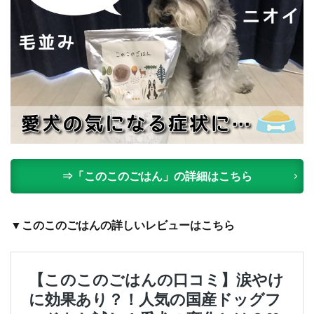
ア
ン
ド
マ
ミ
ー
（
M
E
&
M
O
M
⇒「このこのごはん」の詳細はこちら
M
Y
）
▼このこのごはんの詳しいレビューはこちら
8
ド
ッ
グ
フ
ー