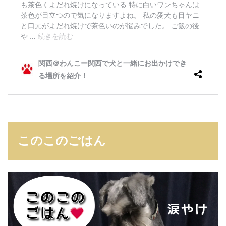
t
c
h
）
6
ア
イ
デ
ィ
ッ
シ
ュ
（
このこのごはん
i
D
i
s
h
）
7
ミ
ー