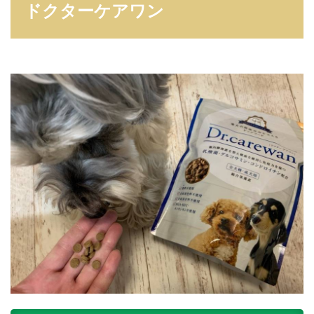
ケ
ドクターケアワン
ア
ワ
ン
2
こ
の
こ
の
ご
は
ん
3
コ
コ
グ
ル
メ
4
ヤ
ム