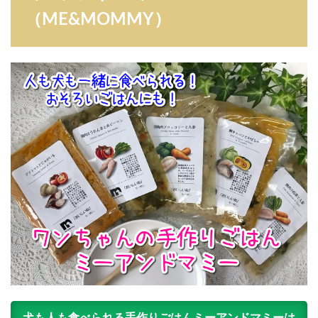
（ME&MOMMY）