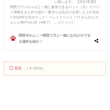
目次
1
4
月
の
犬
・
ペ