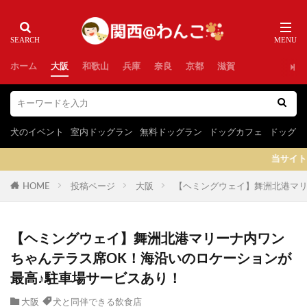
ホーム
大阪
和歌山
兵庫
奈良
京都
滋賀
犬のイベント
室内ドッグラン
無料ドッグラン
ドッグカフェ
ドッグラ
当サイトはプロモーションを含みま
HOME
投稿ページ
大阪
【ヘミングウェイ】舞洲北港マリ
【ヘミングウェイ】舞洲北港マリーナ内ワン
ちゃんテラス席OK！海沿いのロケーションが
最高♪駐車場サービスあり！
大阪
犬と同伴できる飲食店