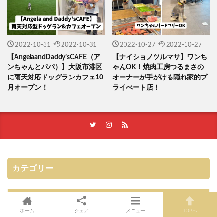
2022-10-31
2022-10-31
2022-10-27
2022-10-27
【AngelaandDaddy’sCAFE（ア
【ナイショノツルマサ】ワンち
ンちゃんとパパ）】大阪市港区
ゃんOK！焼肉工房つるまさの
に雨天対応ドッグランカフェ10
オーナーが手がける隠れ家的プ
月オープン！
ライべート店！
カテゴリー
大阪
372
ホーム
シェア
メニュー
TOPへ