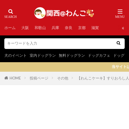
ホーム
大阪
和歌山
兵庫
奈良
京都
滋賀
犬のイベント
室内ドッグラン
無料ドッグラン
ドッグカフェ
ドッグラ
当サイトはプロモーションを含み
HOME
投稿ページ
その他
【わんこケーキ】すりおろし人