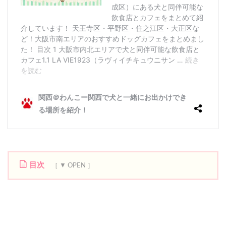
目次
1
グ
リ
ー
ン