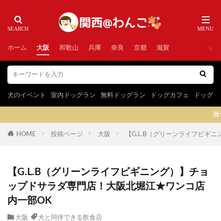
ホーム
大阪
和歌山
兵庫
奈良
京都
滋賀
犬のイベント
室内ドッグラン
無料ドッグラン
ドッグカフェ
ドッグラ
当サイトはプロモーションを
HOME
投稿ページ
大阪
【G.L.B（グリーンライフビギ
【G.L.B（グリーンライフビギニング）】チョ
ップドサラダ専門店！大阪北堀江★ワンコ店
内一部OK
大阪
犬と同伴できる飲食店