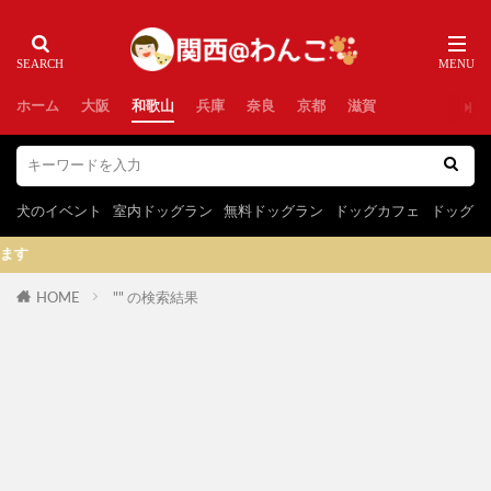
ホーム
大阪
和歌山
兵庫
奈良
京都
滋賀
犬のイベント
室内ドッグラン
無料ドッグラン
ドッグカフェ
ドッグラ
HOME
"" の検索結果