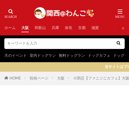
ホーム
大阪
和歌山
兵庫
奈良
京都
滋賀
犬のイベント
室内ドッグラン
無料ドッグラン
ドッグカフェ
ドッグラ
当サイトはプロモーションを含みます
HOME
投稿ページ
大阪
※閉店【ファニジニカフェ】大