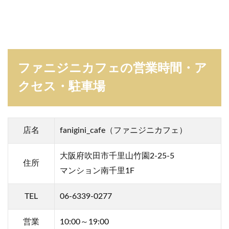
ュ
ー
が
可
愛
い
ファニジニカフェの営業時間・ア
！
4
クセス・駐車場
フ
ァ
ニ
ジ
店名
fanigini_cafe（ファニジニカフェ）
ニ
カ
フ
大阪府吹田市千里山竹園2-25-5
住所
ェ
マンション南千里1F
の
感
想
TEL
06-6339-0277
ま
と
め
営業
10:00～19:00