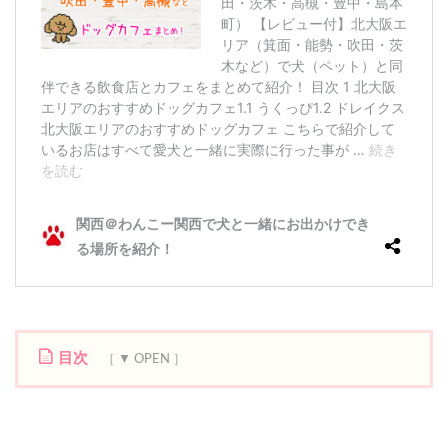
目次
1
フ
ァ