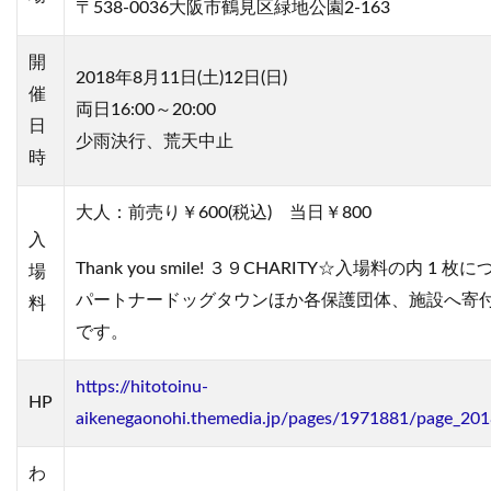
〒538-0036大阪市鶴見区緑地公園2-163
開
2018年8月11日(土)12日(日)
催
両日16:00～20:00
日
少雨決行、荒天中止
時
大人：前売り￥600(税込) 当日￥800
入
Thank you smile! ３９CHARITY☆入場料の内 1 枚に
場
パートナードッグタウンほか各保護団体、施設へ寄
料
です。
https://hitotoinu-
HP
aikenegaonohi.themedia.jp/pages/1971881/page_20
わ