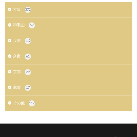
大阪
372
和歌山
57
兵庫
112
奈良
61
京都
29
滋賀
17
その他
117