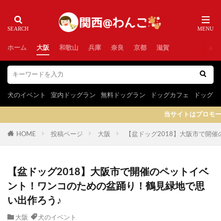
ホーム
大阪
和歌山
兵庫
奈良
京都
滋賀
犬のイベント
室内ドッグラン
無料ドッグラン
ドッグカフェ
ドッグラ
当サイトはプロモーションを含み
HOME
投稿ページ
大阪
【盆ドッグ2018】大阪市で開
【盆ドッグ2018】大阪市で開催のペットイベ
ント！ワンコのための盆踊り！鶴見緑地で思
い出作ろう♪
大阪
犬のイベント