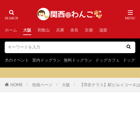
ホーム
大阪
和歌山
兵庫
奈良
京都
滋賀
犬のイベント
室内ドッグラン
無料ドッグラン
ドッグカフェ
ドッグラ
当サイトはプロモーションを
HOME
投稿ページ
大阪
【羽衣テラス】駅ビルイコーネは