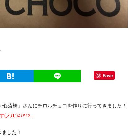
。
Save
ore心斎橋」さんにチロルチョコを作りに行ってきました！
Д`)ｽﾐﾏｾﾝ…
きました！