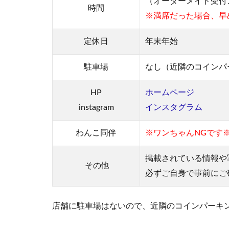
t
（オーダーメイド受付11:
時間
o
※満席だった場合、早
r
e
定休日
年末年始
心
斎
駐車場
なし（近隣のコインパ
橋
っ
HP
ホームページ
て
ど
instagram
インスタグラム
ん
な
わんこ
同伴
※ワンちゃんNGです
お
店
掲載されている情報や
な
その他
必ずご自身で事前にご
の
？
店舗に駐車場はないので、近隣のコインパーキ
3
愛