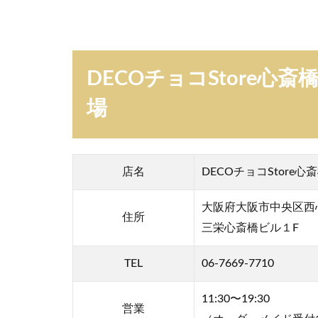
・
ア
ク
セ
DECOチョコStore
ス
・
場
駐
車
場
2
店名
DECOチョコStore心
D
E
大阪府大阪市中央区西心
住所
C
三栄心斎橋ビル１F
O
チ
TEL
06-7669-7710
ョ
コ
11:30〜19:30
S
営業