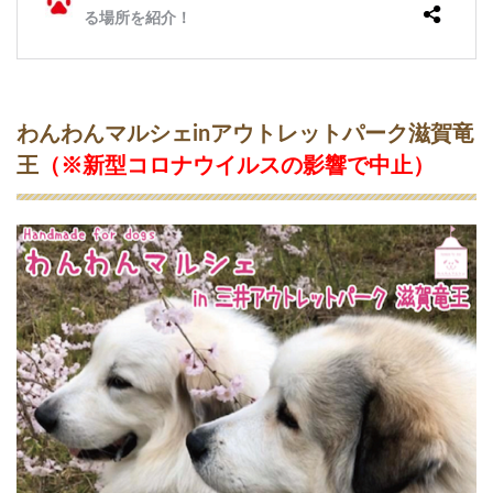
）
3.2
パ
ー
ト
ナ
わんわんマルシェinアウトレットパーク滋賀竜
ー
王
（
※新型コロナウイルスの影響で中止
）
ド
ッ
グ
カ
ー
ニ
バ
ル
2
0
2
0
i
n
鶴
見