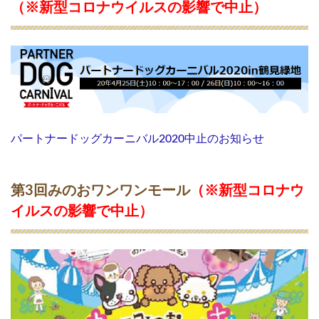
ト
（
※新型コロナウイルスの影響で中止
）
（
※
新
型
コ
ロ
ナ
ウ
イ
ル
パートナードッグカーニバル2020中止のお知らせ
ス
の
影
第3回みのおワンワンモール
（
※新型コロナウ
響
で
イルスの影響で中止
）
中
止
）
5
2
0
2