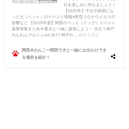
パ
ー
ク
滋
賀
竜
王
（
※
新
型
コ
ロ
ナ
ウ
イ
ル
ス
の
影
響
で
中