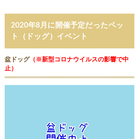
（
ド
ッ
グ
2020年8月に開催予定だったペッ
）
イ
ト（ドッグ）イベント
ベ
ン
ト
6.1
盆ドッグ
（
※新型コロナウイルスの影響で中
盆
止
）
ド
ッ
グ
（
※
新
型
コ
ロ
ナ
ウ
イ