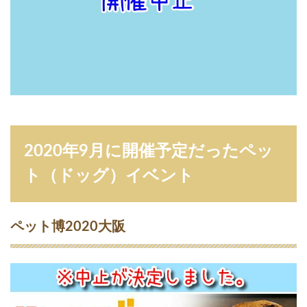
ル
ス
の
影
響
で
中
止
）
7
2
2020年9月に開催予定だったペッ
0
2
ト（ドッグ）イベント
0
年
9
月
ペット博2020大阪
に
開
催
予
定
だ