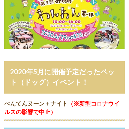
0
年
7
月
に
開
催
予
定
だ
っ
た
ペ
2020年5月に開催予定だったペッ
ッ
ト
ト（ドッグ）イベント！
（
ド
ッ
グ
べんてんヌーン＋ナイト
（
※新型コロナウイ
）
ルスの影響で中止
）
イ
ベ
ン
ト