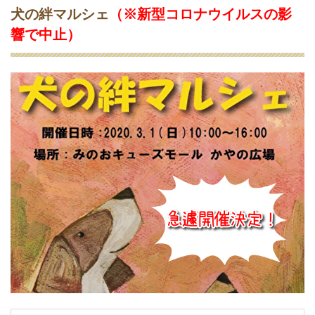
ッ
犬の絆マルシェ
（
※新型コロナウイルスの影
グ
響で中止）
）
イ
ベ
ン
ト
！
3.1
わ
ん
に
ゃ
ん
マ
ル
シ
ェ
＠
住
之
江
公