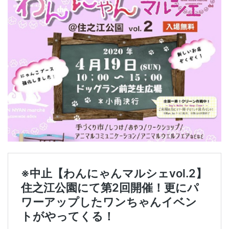
響
で
中
止
）
4
2
0
2
0
年
5
月
に
開
催
予
定
だ
っ
た
ペ