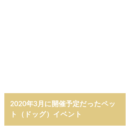
止
）
3
2
0
2
0
年
4
月
に
開
催
予
定
だ
っ
た
2020年3月に開催予定だったペッ
ペ
ッ
ト（ドッグ）イベント
ト
（
ド