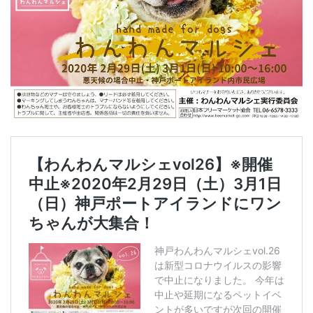
影
響
で
中
止
）
2.2
わ
ん
わ
ん
マ
ル
シ
ェ
i
n
ア
ウ
ト
レ
ッ
ト