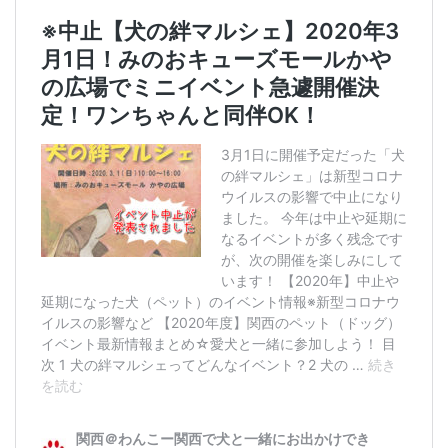
園
v
o
l
.
2
（
※
新
型
コ
ロ
ナ
ウ
イ
ル
ス
の
影
響
で
中
止