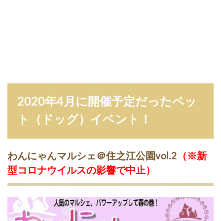
回
み
の
お
ワ
ン
ワ
ン
モ
ー
ル
2020年4月に開催予定だったペッ
（
※
ト（ドッグ）イベント！
新
型
コ
ロ
わんにゃんマルシェ＠住之江公園vol.2
（
※新
ナ
型コロナウイルスの影響で中止
）
ウ
イ
ル
ス
の
影