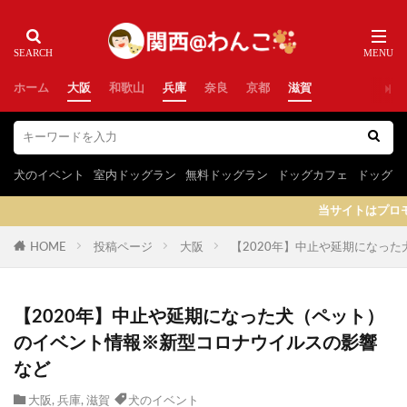
ホーム
大阪
和歌山
兵庫
奈良
京都
滋賀
犬のイベント
室内ドッグラン
無料ドッグラン
ドッグカフェ
ドッグラ
当サイトはプロモーションを含
HOME
投稿ページ
大阪
【2020年】中止や延期になっ
【2020年】中止や延期になった犬（ペット）
のイベント情報※新型コロナウイルスの影響
など
大阪
,
兵庫
,
滋賀
犬のイベント