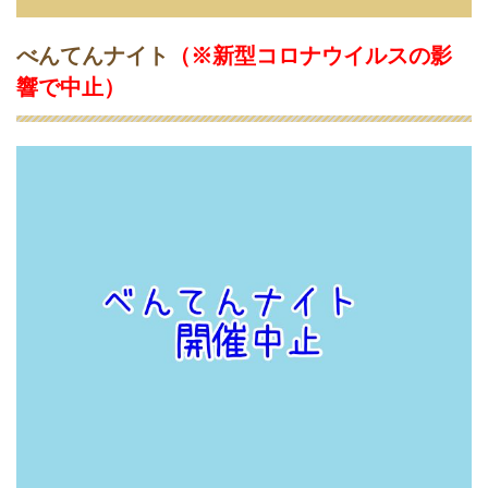
中
止
べんてんナイト
（
※新型コロナウイルスの影
）
響で中止
）
6
2
0
2
0
年
8
月
に
開
催
予
定
だ
っ
た
ペ
ッ
ト