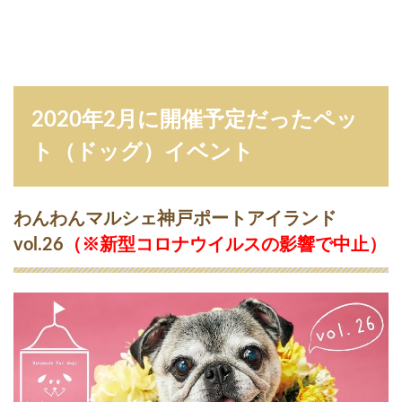
ベ
ン
ト
2.1
犬
の
2020年2月に開催予定だったペッ
絆
マ
ト（ドッグ）イベント
ル
シ
ェ
（
わんわんマルシェ神戸ポートアイランド
※
vol.26
（※新型コロナウイルスの影響で中止）
新
型
コ
ロ
ナ
ウ
イ
ル
ス
の