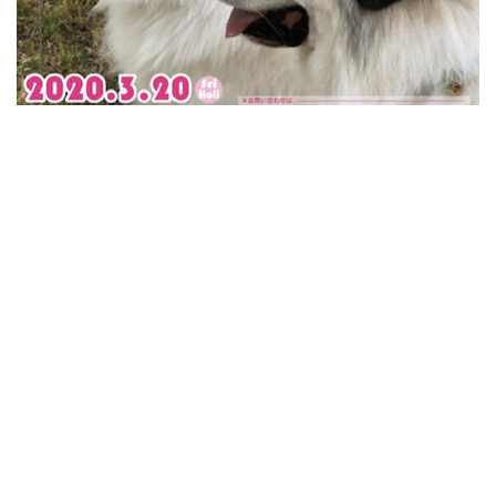
緑
地
（
※
新
型
コ
ロ
ナ
ウ
イ
ル
ス
の
影
響
で
中
止
）
3.3
第
3