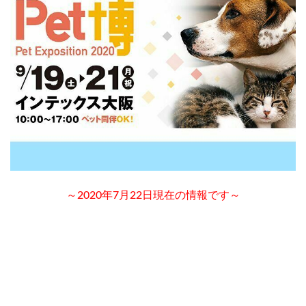
っ
た
ペ
ッ
ト
（
ド
ッ
グ
）
イ
ベ
ン
ト
7.1
～2020年7月22日現在の情報です～
ペ
ッ
ト
博
2
0
2
0