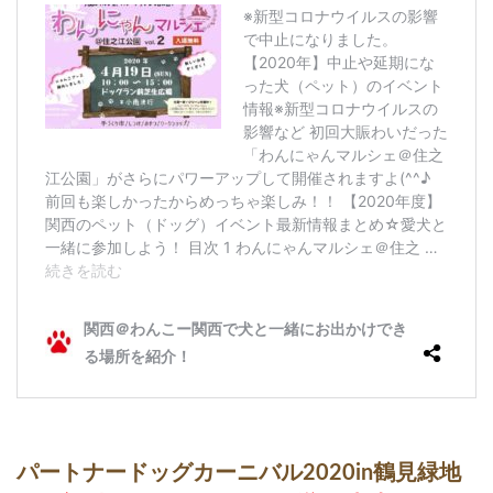
ッ
ト
（
ド
ッ
グ
）
イ
ベ
ン
ト
！
4.1
べ
ん
て
ん
ヌ
ー
ン
＋
ナ
パートナードッグカーニバル2020in鶴見緑地
イ