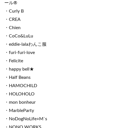
ール®
・Curly B
・CREA
・Chien
・CoCo&LuLu
・eddie-lalaわんこ服
・furi-furi-love
・Felicite
・happy bell★
・Half Beans
・HAMOCHILD
・HOLOHOLO
・mon bonheur
・MarbleParty
・NoDogNoLife+M`s
・NONO WORKS.