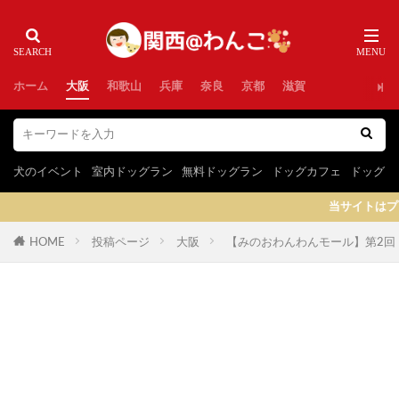
ホーム
大阪
和歌山
兵庫
奈良
京都
滋賀
犬のイベント
室内ドッグラン
無料ドッグラン
ドッグカフェ
ドッグラ
当サイトはプロモーショ
HOME
投稿ページ
大阪
【みのおわんわんモール】第2回！