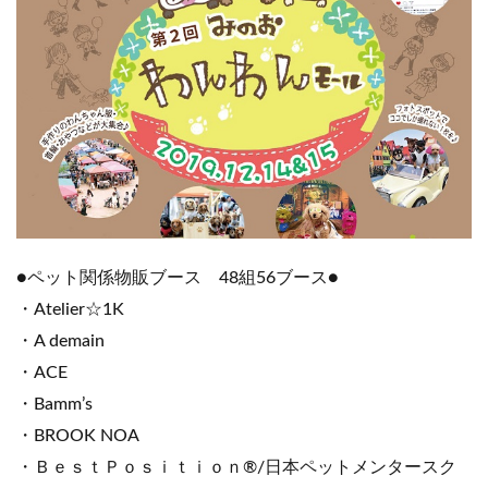
●ペット関係物販ブース 48組56ブース●
・Atelier☆1K
・A demain
・ACE
・Bamm’s
・BROOK NOA
・ＢｅｓｔＰｏｓｉｔｉｏｎ®/日本ペットメンタースク