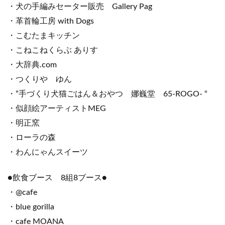
・犬の手編みセーター販売 Gallery Pag
・革首輪工房 with Dogs
・こむたまキッチン
・こねこねくらぶ ありす
・大辞典.com
・つくりや ゆん
・”手づくり犬猫ごはん＆おやつ 娜巍堂 65-ROGO- “
・似顔絵アーティストMEG
・明正窯
・ローラの森
・わんにゃんスイーツ
●飲食ブース 8組8ブース●
・@cafe
・blue gorilla
・cafe MOANA