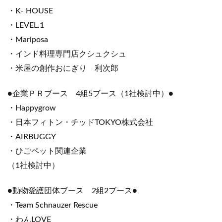
・K- HOUSE
・LEVEL.1
・Mariposa
・インド料理専門店クシュクシュ
・米屋の創作おにぎり 利次郎
●企業ＰＲブース 4組5ブース（1社検討中）●
・Happygrow
・日本フィトン・チッドTOKYO株式会社
・AIRBUGGY
・ひごペット関連企業
（1社検討中）
●動物愛護団体ブース 2組2ブース●
・Team Schnauzer Rescue
・わんLOVE