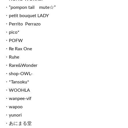
・”pompon tail mute☆”
・petit bouquet LADY
・Perrito Perrazo
・pico*
・POFW
・Re Rax One
・Ruhe
・Rare&Wonder
・shop-OWL-
・*Tansoku*
・WOOHLA
・wanpee-vif
・wapoo
・yunori
・あにまる堂