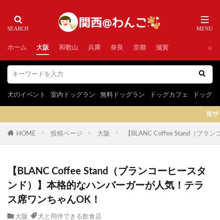
ホーム
大阪
和歌山
兵庫
奈良
京都
滋賀
犬のイベント
室内ドッグラン
無料ドッグラン
ドッグカフェ
ドッグラ
当サイトはプロモーションを含
HOME
投稿ページ
大阪
【BLANC Coffee Sta
【BLANC Coffee Stand（ブランコーヒースタ
ンド）】本格的なハンバーガーが人気！テラ
ス席ワンちゃんOK！
大阪
犬と同伴できる飲食店