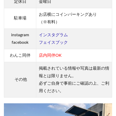
定休日
金曜日
4
シ
お店横にコインパーキングあり
駐車場
ョ
（※有料）
ウ
君
パ
instagram
インスタグラム
パ
facebook
フェイスブック
の
ド
ッ
わんこ同伴
店内同伴OK
グ
カ
掲載されている情報や写真は最新の情
フ
ェ
報とは限りません。
メ
その他
ニ
必ずご自身で事前にご確認の上、ご利
ュ
用ください。
ー
5
シ
ョ