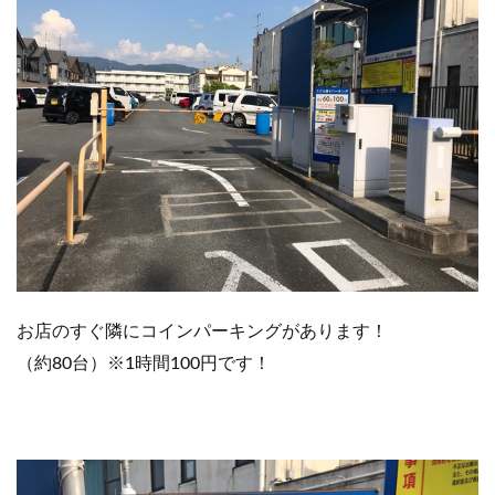
ウ
君
パ
パ
の
ド
ッ
グ
カ
フ
ェ
情
報
ま
と
め
お店のすぐ隣にコインパーキングがあります！
（約80台）
※1時間100円です！