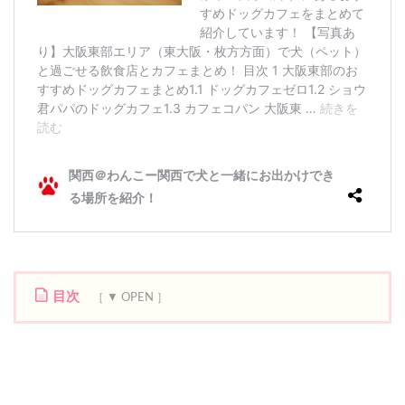
目次
1
シ
ョ
ウ
君