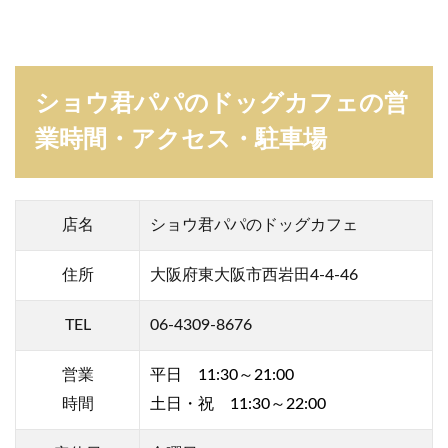
！
3
シ
ョ
ショウ君パパのドッグカフェの営
ウ
君
業時間・アクセス・駐車場
パ
パ
の
ド
ッ
店名
ショウ君パパのドッグカフェ
グ
カ
住所
大阪府東大阪市西岩田4-4-46
フ
ェ
☆
TEL
06-4309-8676
室
内
ド
営業
平日 11:30～21:00
ッ
時間
土日・祝 11:30～22:00
グ
ラ
ン