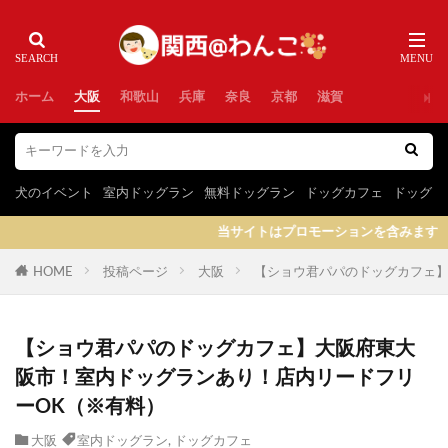
ホーム
大阪
和歌山
兵庫
奈良
京都
滋賀
犬のイベント
室内ドッグラン
無料ドッグラン
ドッグカフェ
ドッグラ
当サイトはプロモーションを含みます
HOME
投稿ページ
大阪
【ショウ君パパのドッグカフェ】
【ショウ君パパのドッグカフェ】大阪府東大
阪市！室内ドッグランあり！店内リードフリ
ーOK（※有料）
大阪
室内ドッグラン
,
ドッグカフェ