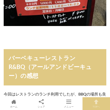
バーベキューレストラン
R&BQ（アールアンドビーキュ
ー）の感想
今回はレストランのランチ利用でしたが、BBQの場所も良
い雰囲気なので行ってみたいお店です(⁎^◡^⁎ )
ホーム
シェア
メニュー
TOPへ
スタッフさんの対応も元気で親切なので気持ち良く過ごせ