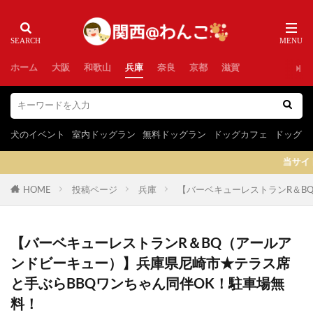
ホーム
大阪
和歌山
兵庫
奈良
京都
滋賀
犬のイベント
室内ドッグラン
無料ドッグラン
ドッグカフェ
ドッグラ
当サイトはプロモーションを含
HOME
投稿ページ
兵庫
【バーベキューレストランR＆B
【バーベキューレストランR＆BQ（アールア
ンドビーキュー）】兵庫県尼崎市★テラス席
と手ぶらBBQワンちゃん同伴OK！駐車場無
料！