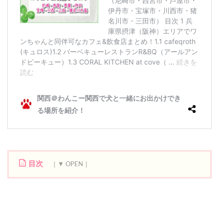
目次
1
バ
ー
ベ