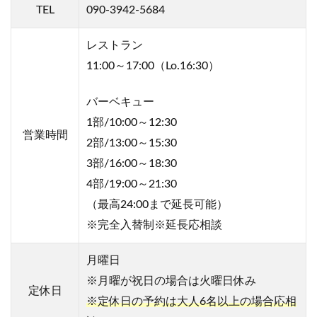
TEL
090-3942-5684
ー
レ
ス
レストラン
ト
11:00～17:00（Lo.16:30）
ラ
ン
R
バーベキュー
&
B
1部/10:00～12:30
Q
営業時間
2部/13:00～15:30
（
ア
3部/16:00～18:30
ー
4部/19:00～21:30
ル
ア
（最高24:00まで延長可能）
ン
※完全入替制※延長応相談
ド
ビ
ー
月曜日
キ
※月曜が祝日の場合は
火曜日休み
ュ
定休日
ー
※定休日の予約は大人6名以上の場合応相
）