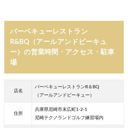
ア
ー
ル
ア
ン
バーベキューレストラン
ド
ビ
R&BQ（アールアンドビーキュ
ー
キ
ー）の営業時間・アクセス・駐車
ュ
ー
場
）
の
メ
ニ
ュ
バーベキューレストランR＆BQ
店名
ー
（アールアンドビーキュー）
4
バ
兵庫県尼崎市末広町1-2-1
ー
住所
ベ
尼崎テクノランドゴルフ練習場内
キ
ュ