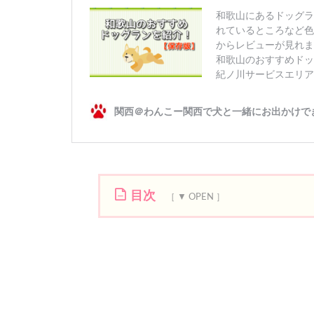
目次
1
イ
オ
ン
ペ
ッ