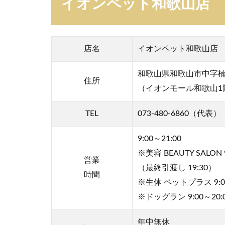
ど
イオンペット和歌山店
ん
な
お
店
店名
イオンペット和歌山店
？
和歌山県和歌山市中字楠
3
住所
（イオンモール和歌山1
イ
オ
ン
TEL
073-480-6860（代表）
ペ
ッ
9:00～21:00
ト
※美容 BEAUTY SALON 9
和
営業
（最終引渡し 19:30）
歌
時間
山
※生体 ペットプラス 9:00
店
※ドッグラン 9:00～20:
の
室
年中無休