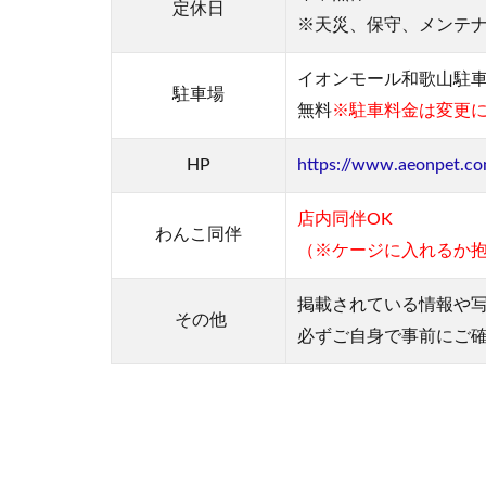
内
定休日
※天災、保守、メンテ
ド
ッ
イオンモール和歌山駐車
グ
駐車場
ラ
無料
※駐車料金は変更
ン
を
HP
https://www.aeonpet.c
紹
介
店内同伴OK
！
わんこ
同伴
（※ケージに入れるか抱
4
イ
掲載されている情報や
その他
オ
必ずご自身で事前にご
ン
ペ
ッ
ト
和
歌