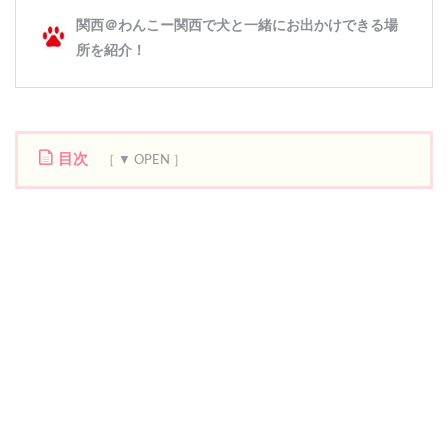
目次
1
庭
の
パ
ン
屋
さ
ん
の
営
業
時
間