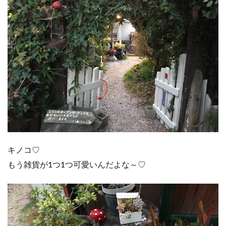
キノコ♡
もう雑貨が1つ1つ可愛いんだよな～♡