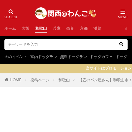
ホーム
大阪
和歌山
兵庫
奈良
京都
滋賀
犬のイベント
室内ドッグラン
無料ドッグラン
ドッグカフェ
ドッグラ
当サイトはプロモーションを含みます
HOME
投稿ページ
和歌山
【庭のパン屋さん】和歌山市