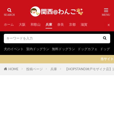
ホーム
大阪
和歌山
兵庫
奈良
京都
滋賀
犬のイベント
室内ドッグラン
無料ドッグラン
ドッグカフェ
ドッグラ
当サイトはプロモーションを含
HOME
投稿ページ
兵庫
【HOPSTAND神戸モザイク