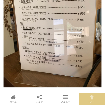
お腹がすいていたのでいっぱい注文してしまった…（汗）
カヌレとコーヒーガトーショコラが美味しかった！
ホーム
シェア
メニュー
TOPへ