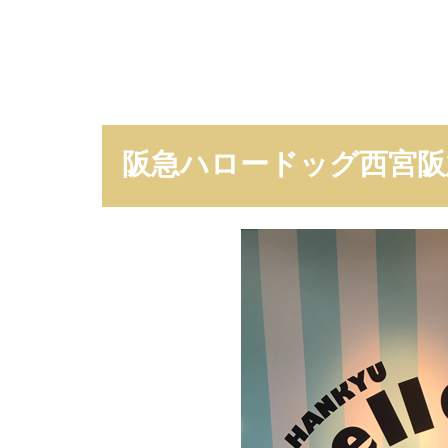
な
お
店
？
阪急ハロードッグ西宮阪